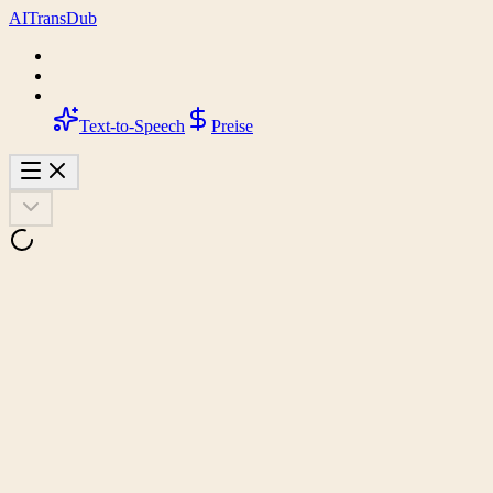
AI
Trans
Dub
Text-to-Speech
Preise
Analysieren
Unterstützte Videowebsites