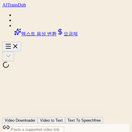
AI
Trans
Dub
텍스트 음성 변환
요금제
Video Downloader
Video to Text
Text To Speech
free