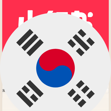
Rednote
Rednote Video Downloader