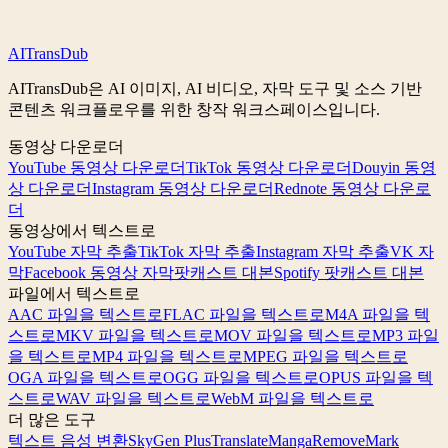
AITransDub은 이미지-비디오 워크플로우를 지원하나요?
AI
Trans
Dub
AITransDub은 AI 이미지, AI 비디오, 자막 도구 및 소스 기반
콘텐츠 워크플로우를 위한 창작 워크스페이스입니다.
동영상 다운로더
YouTube 동영상 다운로더
TikTok 동영상 다운로더
Douyin 동영
상 다운로더
Instagram 동영상 다운로더
Rednote 동영상 다운로
더
동영상에서 텍스트로
YouTube 자막 추출
TikTok 자막 추출
Instagram 자막 추출
VK 자
막
Facebook 동영상 자막
팟캐스트 대본
Spotify 팟캐스트 대본
파일에서 텍스트로
AAC 파일을 텍스트로
FLAC 파일을 텍스트로
M4A 파일을 텍
스트로
MKV 파일을 텍스트로
MOV 파일을 텍스트로
MP3 파일
을 텍스트로
MP4 파일을 텍스트로
MPEG 파일을 텍스트로
OGA 파일을 텍스트로
OGG 파일을 텍스트로
OPUS 파일을 텍
스트로
WAV 파일을 텍스트로
WebM 파일을 텍스트로
더 많은 도구
텍스트 음성 변환
SkyGen Plus
TranslateManga
RemoveMark