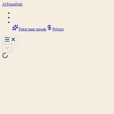
AI
Trans
Dub
Tekst naar spraak
Prijzen