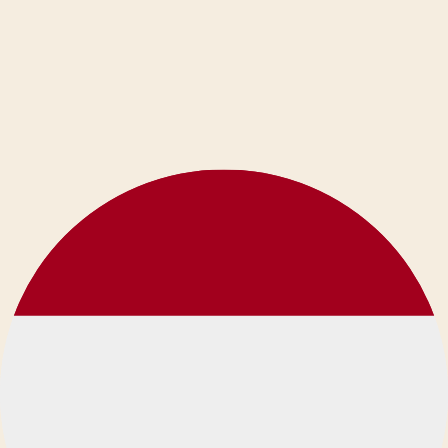
Rednote
Rednote Video Downloader