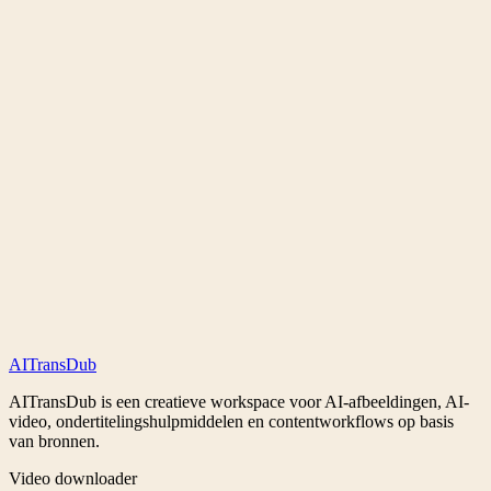
Kan ik Instagram reels zonder watermerk downloaden?
Is het mogelijk om Instagram stories te downloaden?
Kan ik privé Instagram-inhoud downloaden?
Hoe kan ik Instagram-profielfoto's downloaden?
Kan ik Instagram-highlights downloaden?
AI
Trans
Dub
AITransDub is een creatieve workspace voor AI-afbeeldingen, AI-
video, ondertitelingshulpmiddelen en contentworkflows op basis
van bronnen.
Video downloader