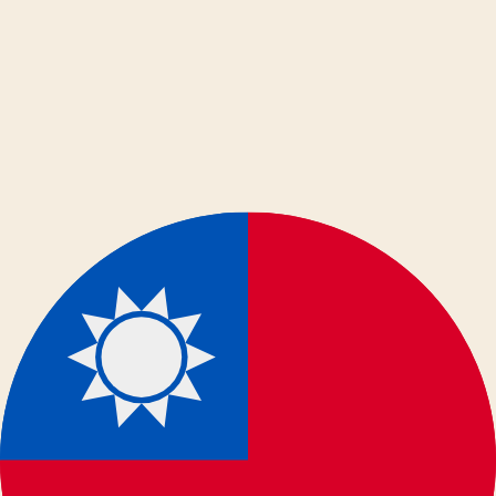
Rednote
Rednote Video Downloader